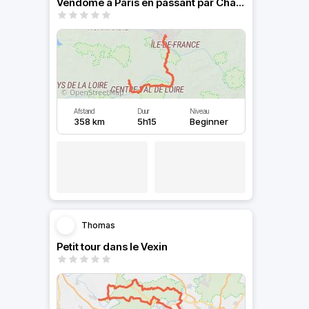
Vendôme à Paris en passant par Chambord et le Gâtinais
Afstand
Duur
Niveau
358 km
5h15
Beginner
Thomas
Petit tour dans le Vexin