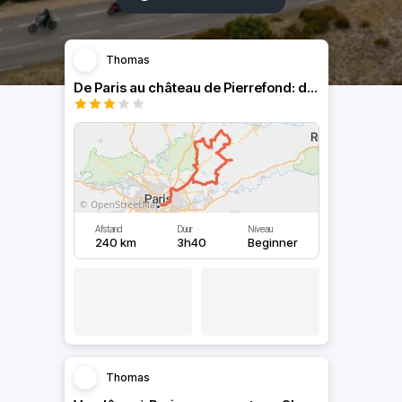
Thomas
De Paris au château de Pierrefond: des virolos dans l'Oise
Afstand
Duur
Niveau
240 km
3h40
Beginner
Thomas