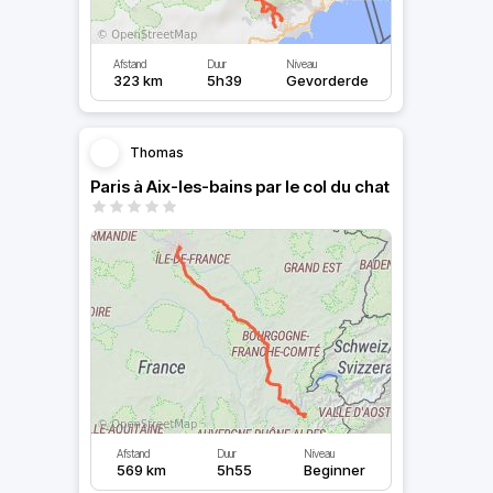
Afstand
Duur
Niveau
323 km
5h39
Gevorderde
Thomas
Paris à Aix-les-bains par le col du chat
Afstand
Duur
Niveau
569 km
5h55
Beginner