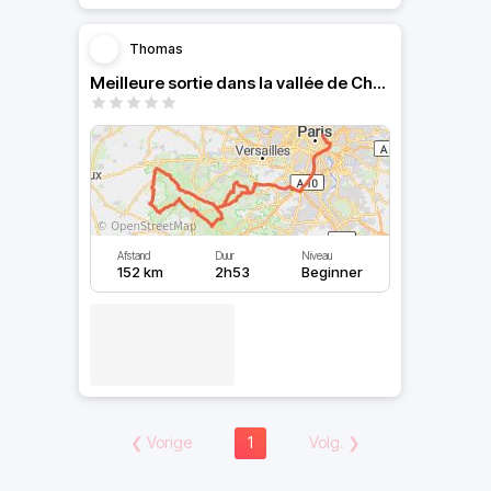
Thomas
Meilleure sortie dans la vallée de Chevreuse
Afstand
Duur
Niveau
152 km
2h53
Beginner
❮
Vorige
1
Volg.
❯