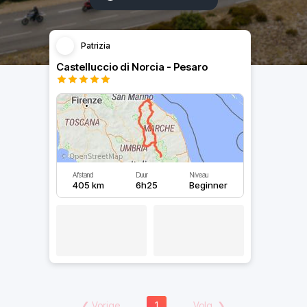
Patrizia
Castelluccio di Norcia - Pesaro
Afstand
Duur
Niveau
405 km
6h25
Beginner
❮
Vorige
1
Volg.
❯