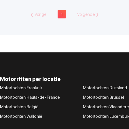
❮
Vorige
1
Volgende
❯
Motorritten per locatie
Motortochten Frankrijk
Motortochten Duitsland
Motortochten Hauts-de-France
Motortochten Brussel
Motortochten België
Motortochten Vlaander
Motortochten Wallonië
Motortochten Luxembur