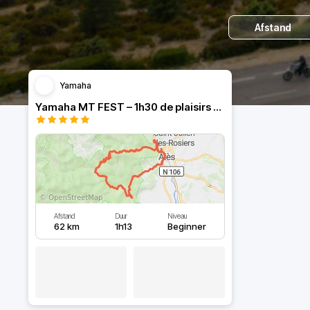
Afstand
Yamaha
Yamaha MT FEST – 1h30 de plaisirs cévenols avec pause-café
Afstand
Duur
Niveau
62 km
1h13
Beginner