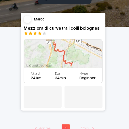
Marco
Mezz'ora di curve tra i colli bolognesi
Afstand
Duur
Niveau
24 km
34min
Beginner
❮
Vorige
1
Volg.
❯