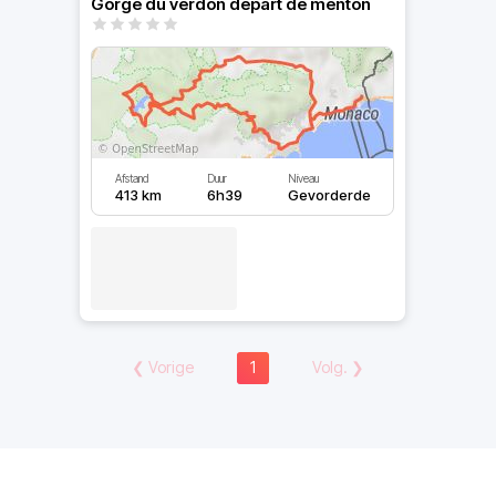
Gorge du verdon départ de menton
Afstand
Duur
Niveau
413 km
6h39
Gevorderde
❮
Vorige
1
Volg.
❯