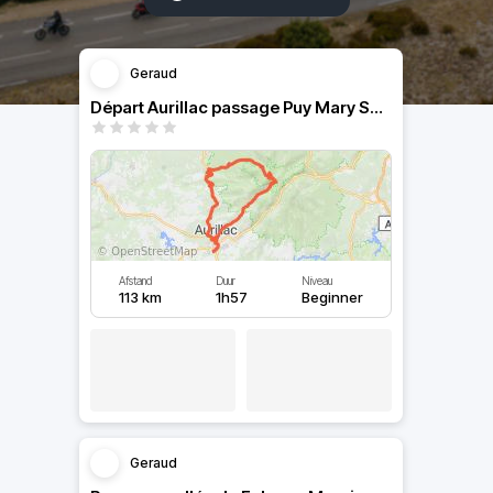
Geraud
Départ Aurillac passage Puy Mary Salers et retour à Aurillac
Afstand
Duur
Niveau
113 km
1h57
Beginner
Geraud