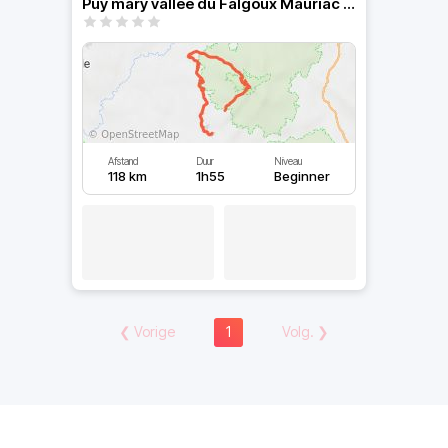
Puy mary vallée du Falgoux Mauriac AURILLAC
Afstand
Duur
Niveau
118 km
1h55
Beginner
❮
Vorige
1
Volg.
❯