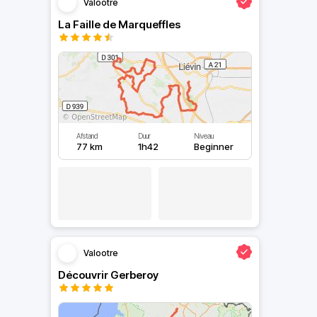
Valootre
La Faille de Marqueffles
Afstand
Duur
Niveau
77 km
1h42
Beginner
Valootre
Découvrir Gerberoy