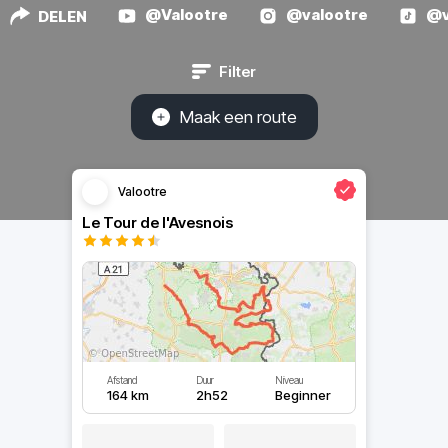
@Valootre
@valootre
@v
DELEN
Filter
Maak een route
Valootre
Le Tour de l'Avesnois
Afstand
Duur
Niveau
164 km
2h52
Beginner