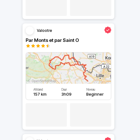
Valootre
Par Monts et par Saint O
Afstand
Duur
Niveau
157 km
3h09
Beginner