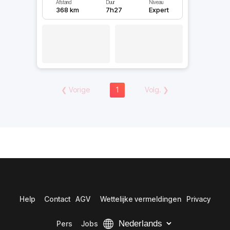
Afstand
Duur
Niveau
368 km
7h27
Expert
❮
Vorige
1
Volg.
❯
Help
Contact
AGV
Wettelijke vermeldingen
Privacy
Pers
Jobs