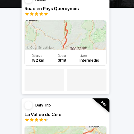
Road en Pays Quercynois
Distanza
Durata
Livello
182 km
3h18
Intermedio
Dafy Trip
La Vallée du Célé