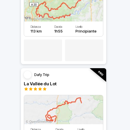
Distanza
Durata
Livello
113 km
1h55
Principiante
Dafy Trip
La Vallée du Lot
Distanza
Durata
Livello