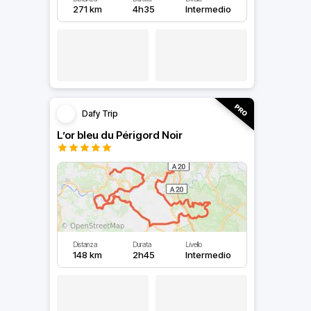
271 km
4h35
Intermedio
Dafy Trip
L’or bleu du Périgord Noir
Distanza
Durata
Livello
148 km
2h45
Intermedio