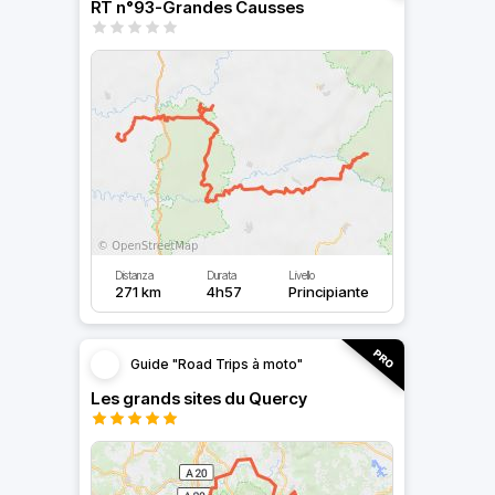
RT n°93-Grandes Causses
Distanza
Durata
Livello
271 km
4h57
Principiante
Guide "Road Trips à moto"
Les grands sites du Quercy