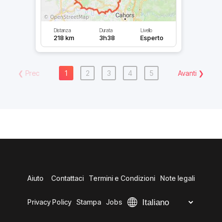
Distanza
Durata
Livello
218 km
3h38
Esperto
❮
Prec
1
2
3
4
5
Avanti
❯
Aiuto
Contattaci
Termini e Condizioni
Note legali
Privacy Policy
Stampa
Jobs