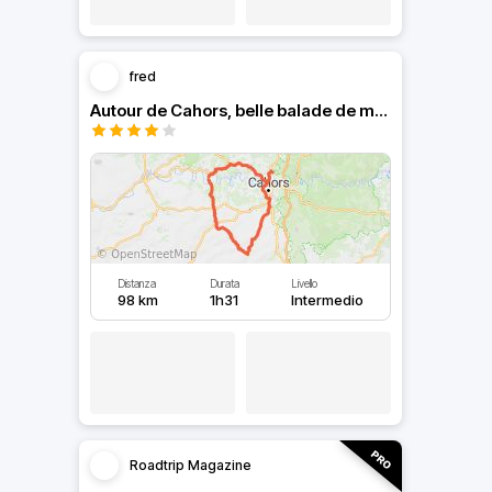
fred
Autour de Cahors, belle balade de moins de 2 heures
Distanza
Durata
Livello
98 km
1h31
Intermedio
Roadtrip Magazine