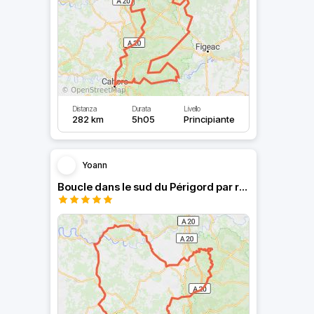
Distanza
Durata
Livello
282 km
5h05
Principiante
Yoann
Boucle dans le sud du Périgord par rocamadour 😎