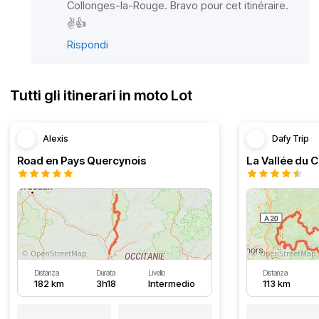
Collonges-la-Rouge. Bravo pour cet itinéraire.
✌️👍
Rispondi
Tutti gli itinerari in moto Lot
Alexis
Dafy Trip
Road en Pays Quercynois
La Vallée du C
Distanza
Durata
Livello
Distanza
182 km
3h18
Intermedio
113 km