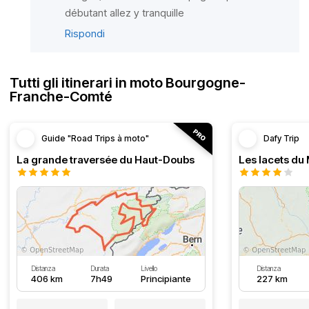
débutant allez y tranquille
Rispondi
Tutti gli itinerari in moto Bourgogne-
Franche-Comté
Guide "Road Trips à moto"
Dafy Trip
La grande traversée du Haut-Doubs
Les lacets du
Distanza
Durata
Livello
Distanza
406 km
7h49
Principiante
227 km