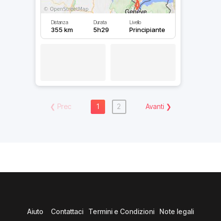
Distanza
Durata
Livello
355 km
5h29
Principiante
❮
Prec
1
2
Avanti
❯
Aiuto
Contattaci
Termini e Condizioni
Note legali