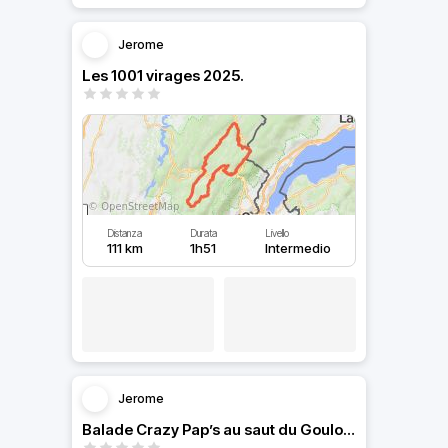
Jerome
Les 1001 virages 2025.
Distanza
Durata
Livello
111 km
1h51
Intermedio
Jerome
Balade Crazy Pap’s au saut du Gouloux