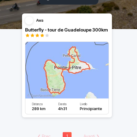
Awa
Butterfly - tour de Guadeloupe 300km
Distanza
Durata
Livello
289 km
4h31
Principiante
❮
Prec
1
Avanti
❯