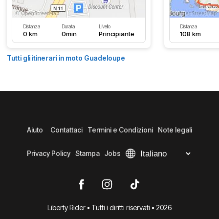
Distanza
Durata
Livello
Distanza
0 km
0min
Principiante
108 km
Tutti gli itinerari in moto Guadeloupe
Aiuto
Contattaci
Termini e Condizioni
Note legali
Privacy Policy
Stampa
Jobs
Liberty Rider • Tutti i diritti riservati • 2026