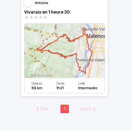
Antoine
Vivarais en 1 heure 30.
Distanza
Durata
Livello
68 km
1h21
Intermedio
❮
Prec
1
Avanti
❯