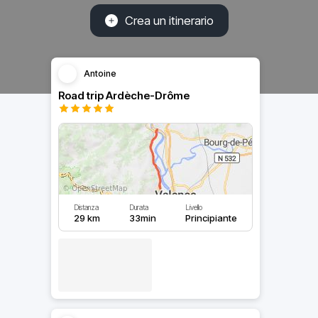
Crea un itinerario
Antoine
Road trip Ardèche-Drôme
Distanza
Durata
Livello
29 km
33min
Principiante