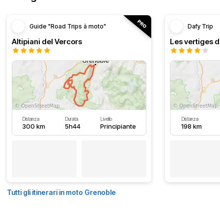
Guide "Road Trips à moto"
Dafy Trip
Altipiani del Vercors
Les vertiges 
Distanza
Durata
Livello
Distanza
300 km
5h44
Principiante
198 km
Tutti gli itinerari in moto Grenoble