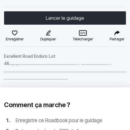
Lancer le guidage
Enregistrer
Dupliquer
Télécharger
Partager
Excellent Road Enduro Lot
46...,...,................................................... . ........................ .
.........................................................................................................
.......................................................
Comment ça marche ?
Enregistre ce Roadbook pour le guidage