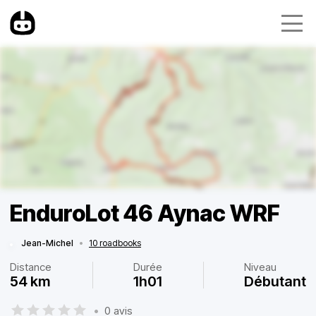
EnduroLot 46 Aynac WRF
Jean-Michel
•
10 roadbooks
Distance
Durée
Niveau
54 km
1h01
Débutant
•
0 avis