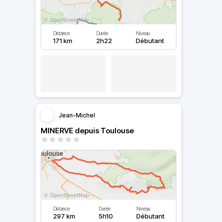
Distance
Durée
Niveau
171 km
2h22
Débutant
Jean-Michel
MINERVE depuis Toulouse
Distance
Durée
Niveau
297 km
5h10
Débutant