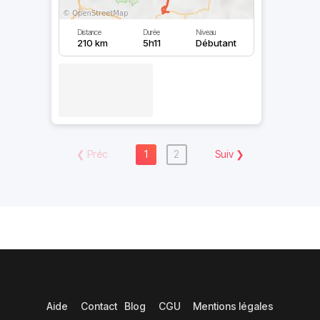
Distance
Durée
Niveau
210 km
5h11
Débutant
❮
Préc
1
2
Suiv
❯
Aide
Contact
Blog
CGU
Mentions légales