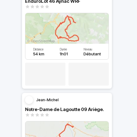
EnduroLot 46 Aynac WRF
Distance
Durée
Niveau
54 km
1h01
Débutant
Jean-Michel
Notre-Dame de Lagoutte 09 Ariège.