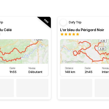
rip
Dafy Trip
du Célé
L’or bleu du Périgord Noir
Durée
Niveau
Distance
Durée
Niveau
1h55
Débutant
148 km
2h45
Inte