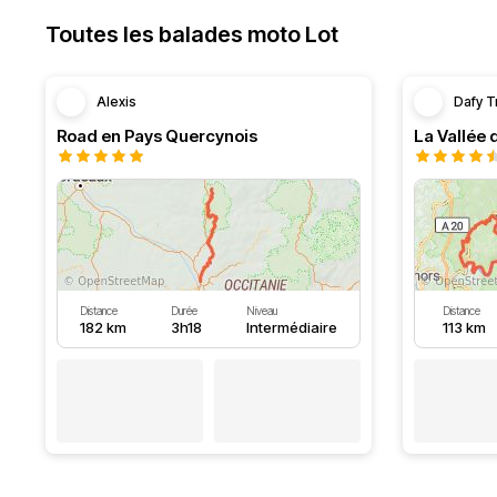
Toutes les balades moto Lot
Alexis
Dafy T
Road en Pays Quercynois
La Vallée 
Distance
Durée
Niveau
Distance
182 km
3h18
Intermédiaire
113 km