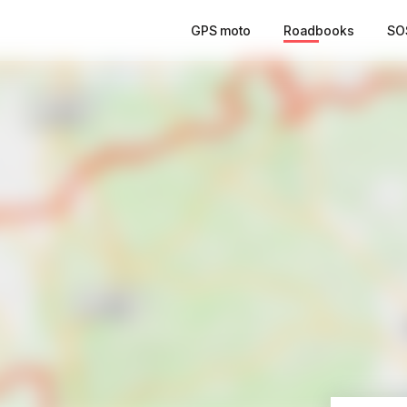
GPS moto
Roadbooks
SO