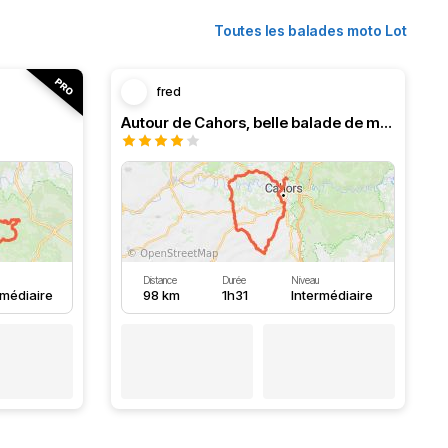
Toutes les balades moto Lot
fred
Autour de Cahors, belle balade de moins de 2 heures
Distance
Durée
Niveau
rmédiaire
98 km
1h31
Intermédiaire