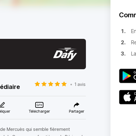
Comm
E
Re
La
•
1 avis
édiaire
liquer
Télécharger
Partager
u de Mercuès qui semble fièrement