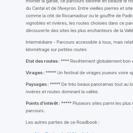
monter la garde, ce parcours sillonne en beauté le no
du Cantal et de l’Aveyron. Entre vieilles pierres et s
comme la cité de Rocamadour ou le gouffre de Padira
vignobles et rivières, les routes choisies dans ce p
découverte des sites les plus enchanteurs de la Vall
Intermédiaire - Parcours accessible à tous, mais rel
kilométrage sur petites routes
Etat des routes :
**** Revêtement globalement bon voi
Virages :
***** Un festival de virages joueurs voire sp
Paysages :
***** De très beaux panoramas tout au lo
rivières et routes dominant la vallée.
Points d'intérêt :
***** Plusieurs sites parmi les plu
parcours.
Les autres parties de ce Roadbook :