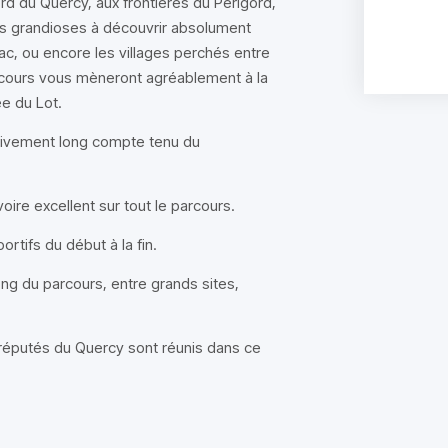
rd du Quercy, aux frontières du Périgord,
ites grandioses à découvrir absolument
c, ou encore les villages perchés entre
arcours vous mèneront agréablement à la
ée du Lot.
ativement long compte tenu du
re excellent sur tout le parcours.
ortifs du début à la fin.
ng du parcours, entre grands sites,
s réputés du Quercy sont réunis dans ce