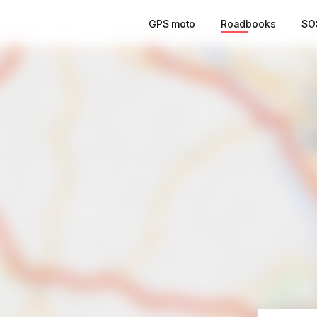
GPS moto
Roadbooks
SO