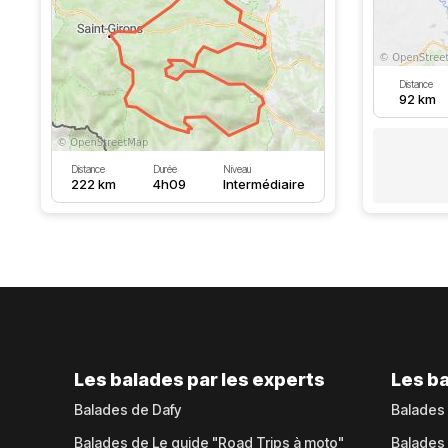
Distance
92 km
Distance
Durée
Niveau
222 km
4h09
Intermédiaire
Les balades par les experts
Les ba
Balades de Dafy
Balades
Balades de Le guide "Road Trips à moto"
Balades