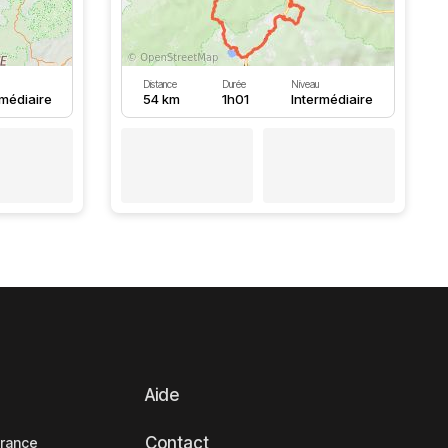
Distance
Durée
Niveau
rmédiaire
54 km
1h01
Intermédiaire
Aide
Contact
France