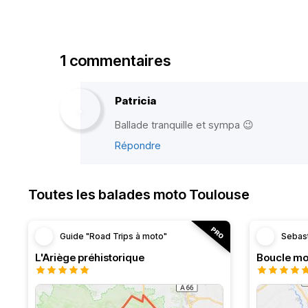
1 commentaires
Patricia
Ballade tranquille et sympa 😉
Répondre
Toutes les balades moto Toulouse
Guide "Road Trips à moto"
Sebas
L'Ariège préhistorique