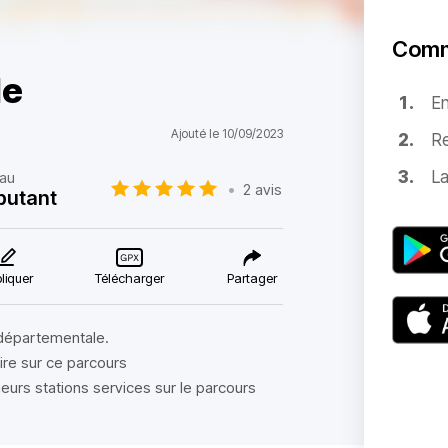
Comm
le
E
Ajouté le 10/09/2023
Re
La
eau
•
2 avis
butant
liquer
Télécharger
Partager
 départementale.
aire sur ce parcours
ieurs stations services sur le parcours