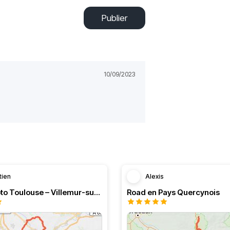
Publier
10/09/2023
tien
Alexis
Boucle moto Toulouse – Villemur-sur-Tarn – Bessières
Road en Pays Quercynois