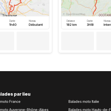
Durée
Niveau
Distance
Durée
Niveau
1h40
Débutant
182 km
3h18
Inte
lades par lieu
 moto France
Balades moto Italie
 moto Auvergne-Rhône-Alpes
Balades moto Hauts-de-