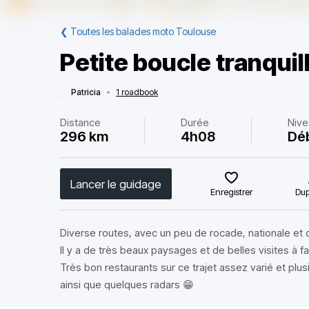
❮
Toutes les balades moto Toulouse
Petite boucle tranquil
Patricia
•
1 roadbook
Distance
Durée
Niv
296 km
4h08
Dé
Lancer le guidage
Enregistrer
Dup
Diverse routes, avec un peu de rocade, nationale et
Il y a de très beaux paysages et de belles visites à f
Très bon restaurants sur ce trajet assez varié et plus
ainsi que quelques radars 😁