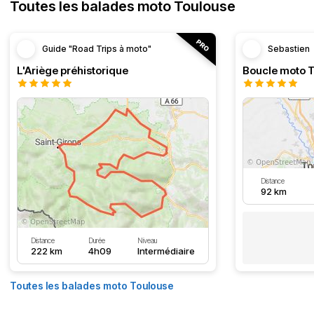
Toutes les balades moto Toulouse
Guide "Road Trips à moto"
Sebastien
L'Ariège préhistorique
Distance
92 km
Distance
Durée
Niveau
222 km
4h09
Intermédiaire
Toutes les balades moto Toulouse