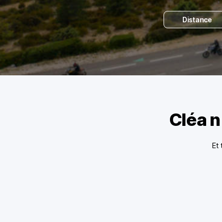
Distance
Cléa n
Et 