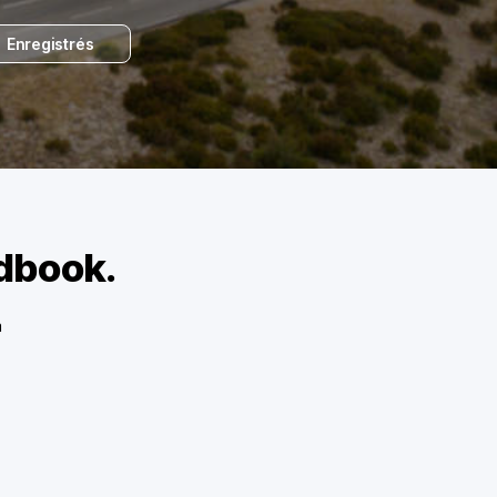
Enregistrés
adbook.
a