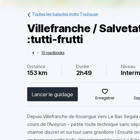
❮
Toutes les balades moto Toulouse
Villefranche / Salvet
:tutti-frutti
s
•
10 roadbooks
Distance
Durée
Niveau
153 km
2h49
Interm
Lancer le guidage
Enregistrer
Dup
Depuis Villefranche de Rouergue vers Le Bas Segala e
cours de l'Aveyron - petite route technique sans sépa
charme discret et surtout sans gravillons ! Ensuite o
on trace sur cette belle départementale vers La Salv