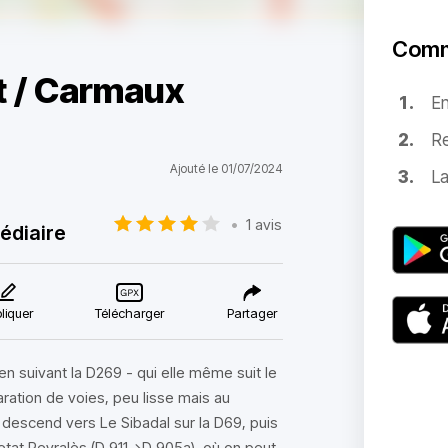
Comm
at / Carmaux
E
Re
Ajouté le 01/07/2024
La
•
1 avis
édiaire
liquer
Télécharger
Partager
n suivant la D269 - qui elle même suit le
ration de voies, peu lisse mais au
n descend vers Le Sibadal sur la D69, puis
etat Peyralès (D 911->D 905a), où on peut