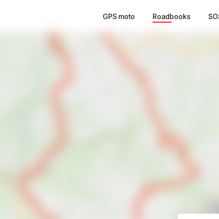
GPS moto
Roadbooks
SO