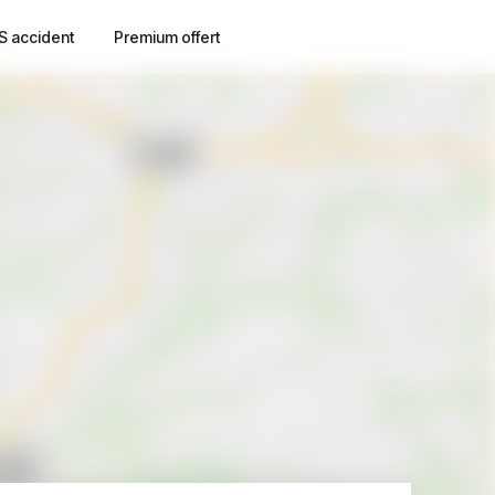
S accident
Premium offert