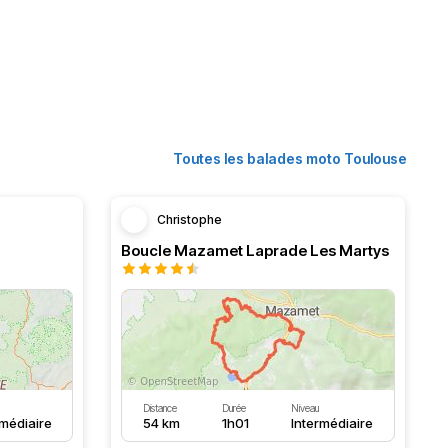
Toutes les balades moto Toulouse
Christophe
Boucle Mazamet Laprade Les Martys
Distance
Durée
Niveau
rmédiaire
54 km
1h01
Intermédiaire