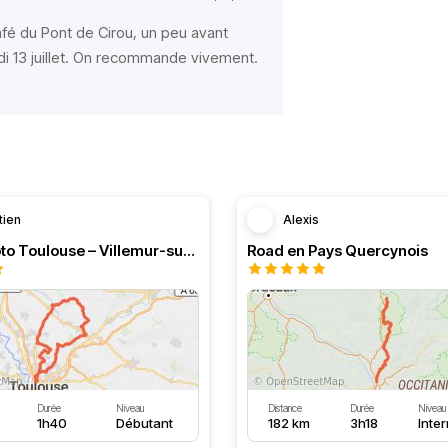
afé du Pont de Cirou, un peu avant
i 13 juillet. On recommande vivement.
tien
Alexis
Boucle moto Toulouse – Villemur-sur-Tarn – Bessières
Road en Pays Quercynois
Durée
Niveau
Distance
Durée
Niveau
1h40
Débutant
182 km
3h18
Inte