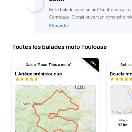
Belle balade avec un arrêt inattendu au c
Carmeaux. C'était ouvert un dimanche mid
Répondre
Toutes les balades moto Toulouse
Guide "Road Trips à moto"
Sebas
L'Ariège préhistorique
Distance
92 km