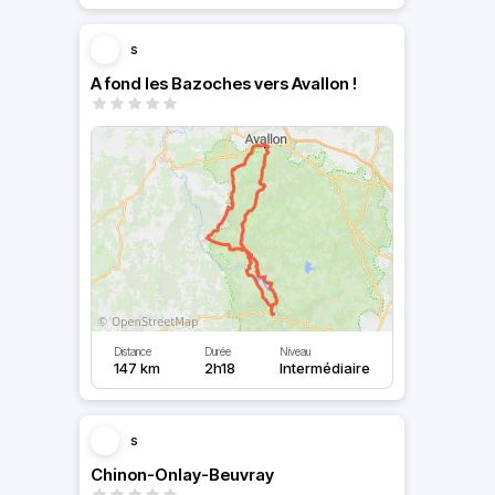
s
A fond les Bazoches vers Avallon !
Distance
Durée
Niveau
147 km
2h18
Intermédiaire
s
Chinon-Onlay-Beuvray