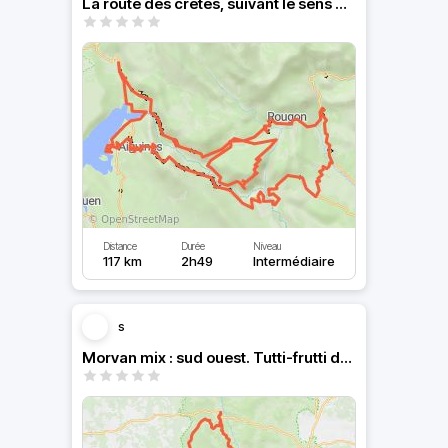
La route des crêtes, suivant le sens des aiguilles (!!!)
Distance
Durée
Niveau
117 km
2h49
Intermédiaire
s
Morvan mix : sud ouest. Tutti-frutti de virolos