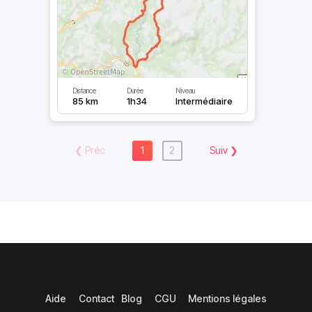
Distance
Durée
Niveau
85 km
1h34
Intermédiaire
❮
Préc
1
2
Suiv
❯
Aide
Contact
Blog
CGU
Mentions légales