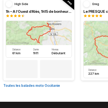
High Side
Greg
1h – A l’Ouest d’Alès, 1h15 de bonheur (HSRF23)
Distance
Durée
Niveau
61 km
1h11
Débutant
Distance
227 km
Toutes les balades moto Occitanie