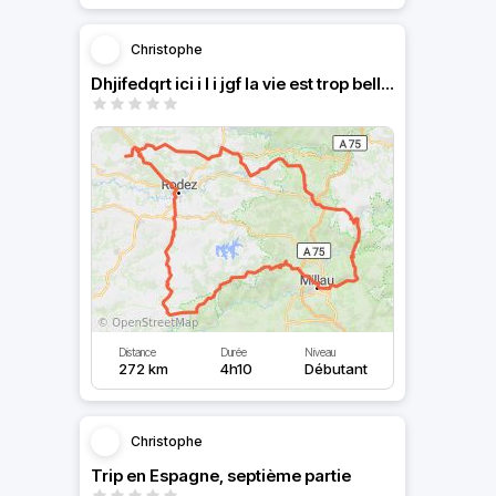
Christophe
Dhjifedqrt ici i l i jgf la vie est trop belle pour que tu
Distance
Durée
Niveau
272 km
4h10
Débutant
Christophe
Trip en Espagne, septième partie