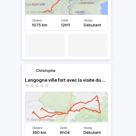
Distance
Durée
Niveau
1075 km
12h11
Débutant
Christophe
Langogne ville fort avec la visite du château de Luc …,,..,,
Distance
Durée
Niveau
390 km
6h04
Débutant