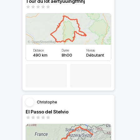
Tour du lot aertyuuihgffhhj
Distance
Durée
Niveau
490 km
8h00
Débutant
Christophe
El Passo del Stelvio