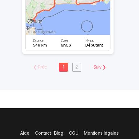
Distance
Durée
Niveau
549 km
6h06
Débutant
❮
Préc
1
2
Suiv
❯
Aide
Contact
Blog
CGU
Mentions légales