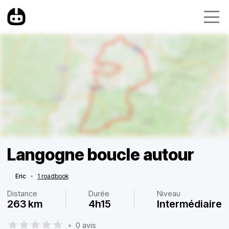
Langogne boucle autour
Eric
•
1 roadbook
Distance
Durée
Niveau
263 km
4h15
Intermédiaire
•
0 avis