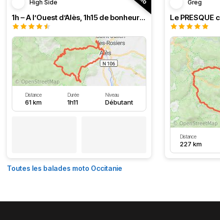
High Side
Greg
1h – A l’Ouest d’Alès, 1h15 de bonheur (HSRF23)
Distance
Durée
Niveau
61 km
1h11
Débutant
Distance
227 km
Toutes les balades moto Occitanie