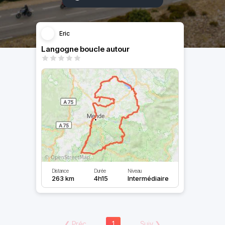
Eric
Langogne boucle autour
Distance
Durée
Niveau
263 km
4h15
Intermédiaire
❮
Préc
1
Suiv
❯