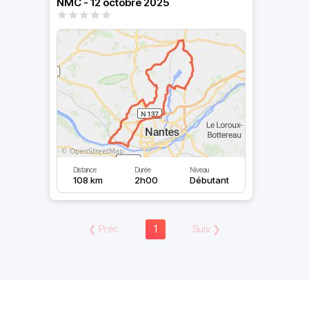
NMC - 12 octobre 2025
Distance
Durée
Niveau
108 km
2h00
Débutant
❮
Préc
1
Suiv
❯