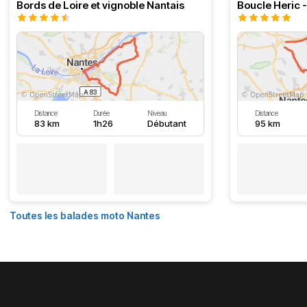
Bords de Loire et vignoble Nantais
Boucle Heric 
Distance
Durée
Niveau
Distance
83 km
1h26
Débutant
95 km
Toutes les balades moto Nantes