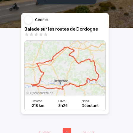
Cédrick
Balade sur les routes de Dordogne
Distance
Durée
Niveau
218 km
3h26
Débutant
❮
Préc
1
Suiv
❯