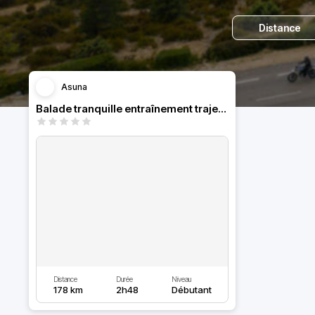
Distance
Asuna
Balade tranquille entraînement trajectoire
Distance
Durée
Niveau
178 km
2h48
Débutant