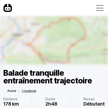
Balade tranquille
entraînement trajectoire
Asuna
•
1 roadbook
Distance
Durée
Niveau
178 km
2h48
Débutant