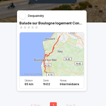
Dequaindry
Balade sur Boulogne logement Condette resto l Oree du bois
Distance
Durée
Niveau
65 km
1h02
Intermédiaire
❮
Préc
1
Suiv
❯