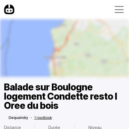
Balade sur Boulogne
logement Condette resto l
Oree du bois
Dequaindry
•
1 roadbook
Distance
Durée
Niveau