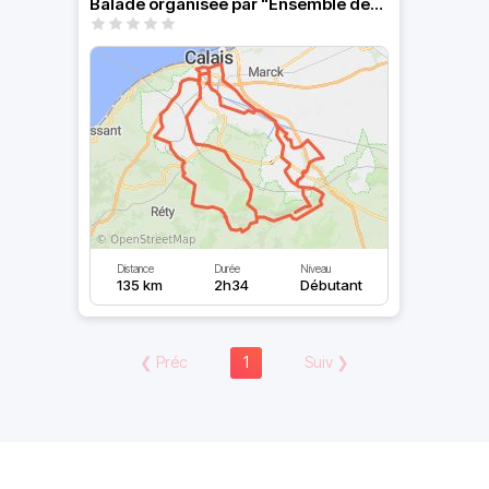
Balade organisée par "Ensemble décrochons les étoiles"
Distance
Durée
Niveau
135 km
2h34
Débutant
❮
Préc
1
Suiv
❯