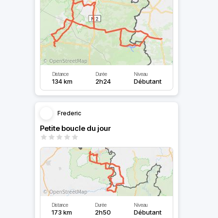
Distance
Durée
Niveau
134 km
2h24
Débutant
Frederic
Petite boucle du jour
Distance
Durée
Niveau
173 km
2h50
Débutant