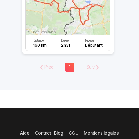
Distance
Durée
Niveau
160 km
2h31
Débutant
❮
Préc
1
Suiv
❯
Aide
Contact
Blog
CGU
Mentions légales