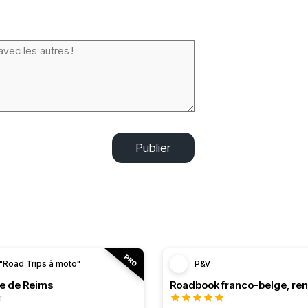
Publier
"Road Trips à moto"
P&V
le de Reims