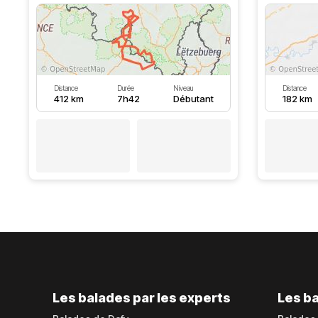
Distance
Durée
Niveau
Distance
412 km
7h42
Débutant
182 km
Les balades par les experts
Les ba