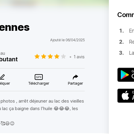
Comm
dennes
E
Ajouté le 06/04/2025
Re
La
eau
•
1 avis
butant
liquer
Télécharger
Partager
 photos , arrêt déjeuner au lac des vieilles
u lac ça baigne dans l’huile 😂😂😂, les
🙃🥰😃😉