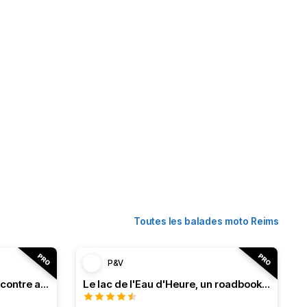
Toutes les balades moto Reims
P&V
Roadbook franco-belge, rencontre avec les Ardennes
Le lac de l'Eau d'Heure, un roadbook rafraîchissant