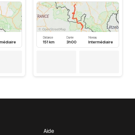
Distance
Durée
Niveau
rmédiaire
151 km
3h00
Intermédiaire
Aide