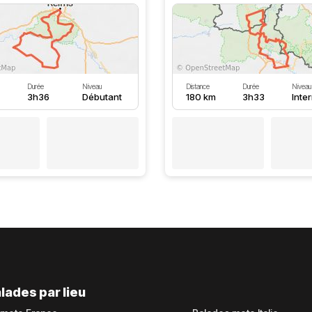
Durée
Niveau
Distance
Durée
Niveau
3h36
Débutant
180 km
3h33
Inte
lades par lieu