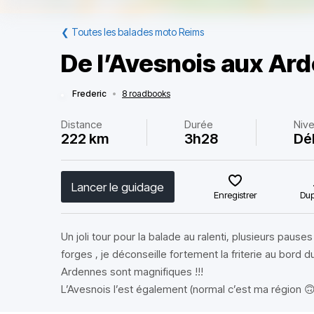
❮
Toutes les balades moto Reims
De l’Avesnois aux Ar
Frederic
•
8 roadbooks
Distance
Durée
Niv
222 km
3h28
Dé
Lancer le guidage
Enregistrer
Dup
Un joli tour pour la balade au ralenti, plusieurs pauses
forges , je déconseille fortement la friterie au bord d
Ardennes sont magnifiques !!!
L’Avesnois l’est également (normal c’est ma région 