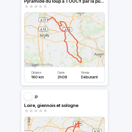
Pyramide du loup à TOUCY par la puisaye
Distance
Durée
Niveau
160 km
2h09
Débutant
jp
Loire, giennois et sologne