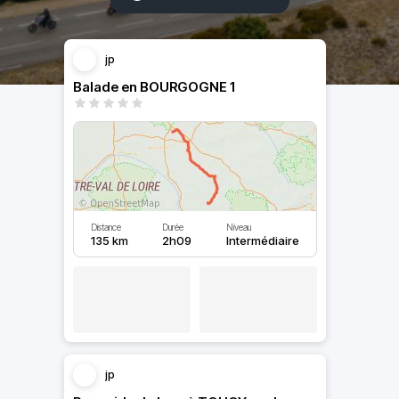
jp
Balade en BOURGOGNE 1
Distance
Durée
Niveau
135 km
2h09
Intermédiaire
jp