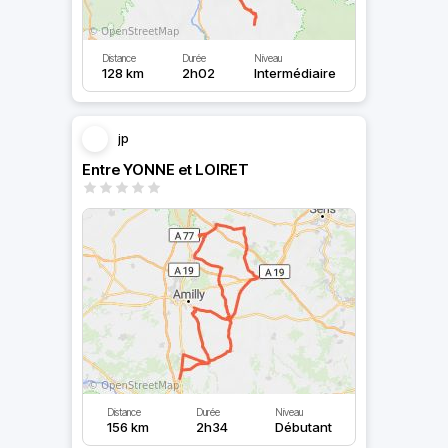
Distance
Durée
Niveau
128 km
2h02
Intermédiaire
jp
Entre YONNE et LOIRET
Distance
Durée
Niveau
156 km
2h34
Débutant