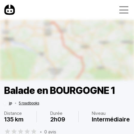
Balade en BOURGOGNE 1
jp
•
5 roadbooks
Distance
Durée
Niveau
135 km
2h09
Intermédiaire
•
0 avis