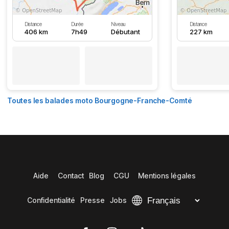
Distance
Durée
Niveau
Distance
406 km
7h49
Débutant
227 km
Toutes les balades moto Bourgogne-Franche-Comté
Aide
Contact
Blog
CGU
Mentions légales
Confidentialité
Presse
Jobs