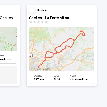
Bertrand
 Chelles
Chelles - La Ferté Milon
iveau
onfirmé
Distance
Durée
Niveau
127 km
2h16
Intermédiaire