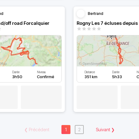
nd
Bertrand
d/off road Forcalquier
Rogny Les 7 écluses depuis
Durée
Niveau
Distance
Durée
N
3h50
Confirmé
351 km
5h33
C
❮
Précédent
1
2
Suivant
❯