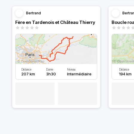
Bertrand
Bertra
Fère en Tardenois et Château Thierry
Boucle roa
Distance
Durée
Niveau
Distance
207 km
3h30
Intermédiaire
194 km