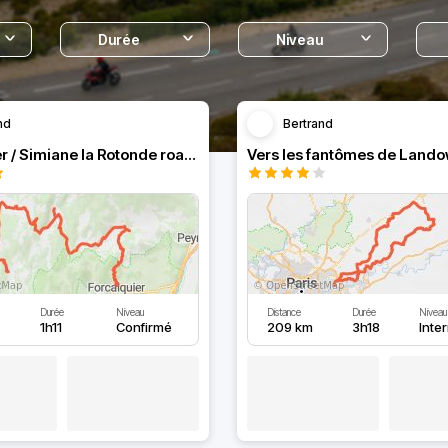
Durée
Niveau
nd
Bertrand
Forcalquier / Simiane la Rotonde road & off road
Vers les fantômes de Lando
Durée
Niveau
Distance
Durée
Niveau
1h11
Confirmé
209 km
3h18
Inte