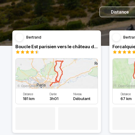
Distance
Bertrand
Bertra
Boucle Est parisien vers le château de Pierrefonds
Distance
Durée
Niveau
Distance
181 km
3h01
Débutant
67 km