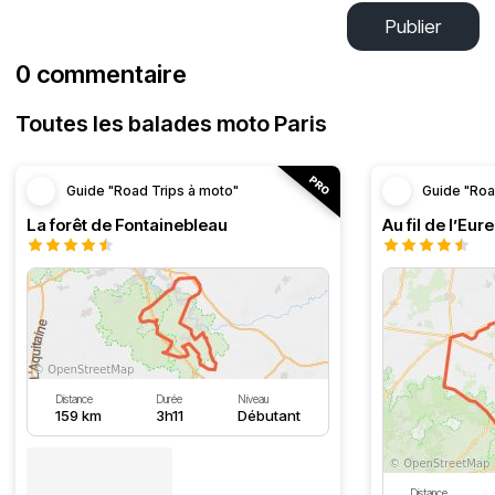
Publier
0 commentaire
Toutes les balades moto Paris
Guide "Road Trips à moto"
Guide "Roa
La forêt de Fontainebleau
Au fil de l’Eure
Distance
Durée
Niveau
159 km
3h11
Débutant
Distance