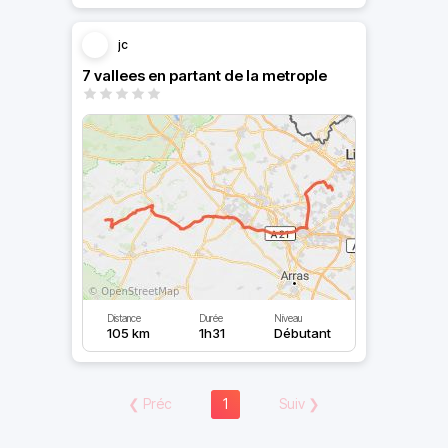
jc
7 vallees en partant de la metrople
Distance
Durée
Niveau
105 km
1h31
Débutant
❮
Préc
1
Suiv
❯