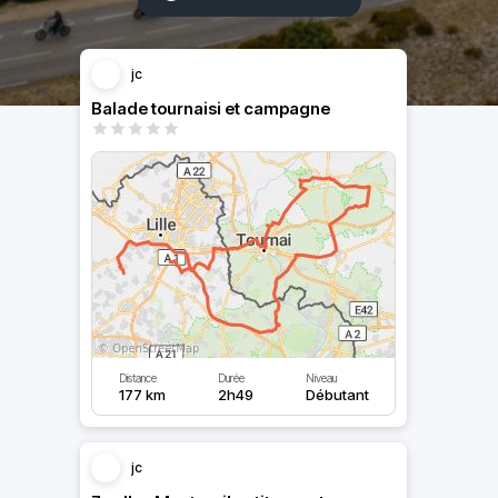
jc
Balade tournaisi et campagne
Distance
Durée
Niveau
177 km
2h49
Débutant
jc