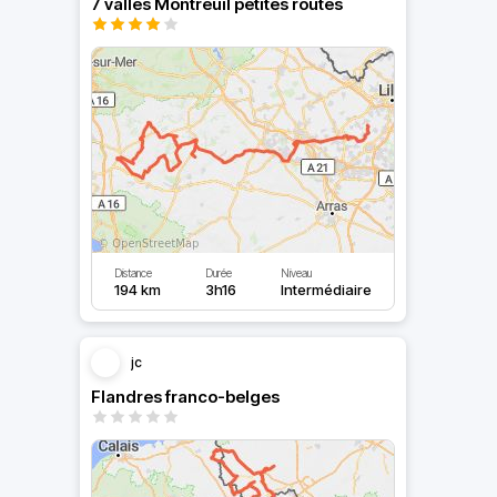
7 valles Montreuil petites routes
Distance
Durée
Niveau
194 km
3h16
Intermédiaire
jc
Flandres franco-belges