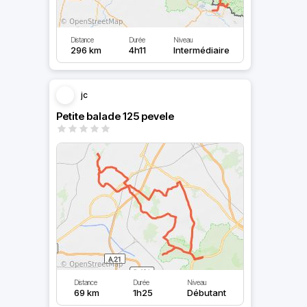
Distance
Durée
Niveau
296 km
4h11
Intermédiaire
jc
Petite balade 125 pevele
Distance
Durée
Niveau
69 km
1h25
Débutant