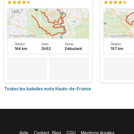
Distance
Durée
Niveau
Distance
164 km
2h52
Débutant
157 km
Toutes les balades moto Hauts-de-France
Aide
Contact
Blog
CGU
Mentions légales