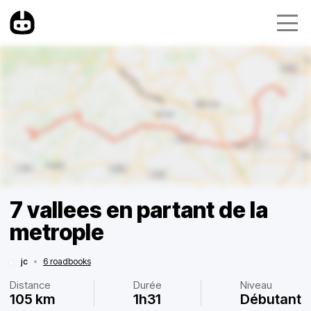
7 vallees en partant de la
metrople
jc
•
6 roadbooks
Distance
Durée
Niveau
105 km
1h31
Débutant