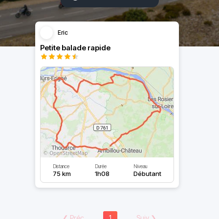
Eric
Petite balade rapide
Distance
Durée
Niveau
75 km
1h08
Débutant
❮
Préc
1
Suiv
❯