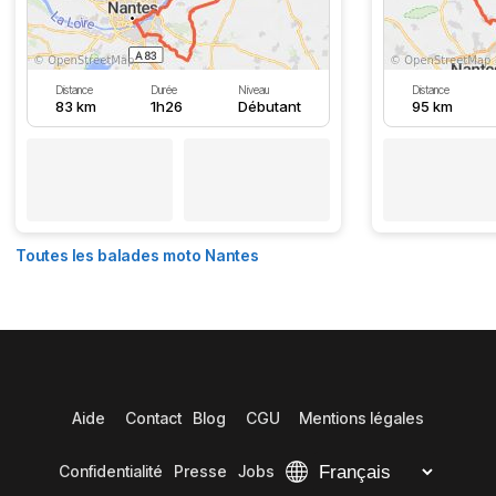
Distance
Durée
Niveau
Distance
83 km
1h26
Débutant
95 km
Toutes les balades moto Nantes
Aide
Contact
Blog
CGU
Mentions légales
Confidentialité
Presse
Jobs