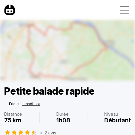
Petite balade rapide
Eric
•
1 roadbook
Distance
Durée
Niveau
75 km
1h08
Débutant
•
2 avis