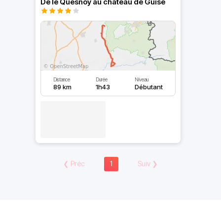
De le Quesnoy au château de Guise
Distance
Durée
Niveau
89 km
1h43
Débutant
❮
Préc
1
Suiv
❯