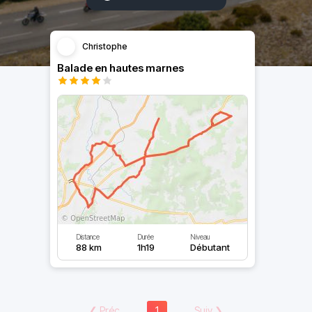
Christophe
Balade en hautes marnes
Distance
Durée
Niveau
88 km
1h19
Débutant
❮
Préc
1
Suiv
❯