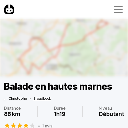
Balade en hautes marnes
Christophe
•
1 roadbook
Distance
Durée
Niveau
88 km
1h19
Débutant
•
1 avis