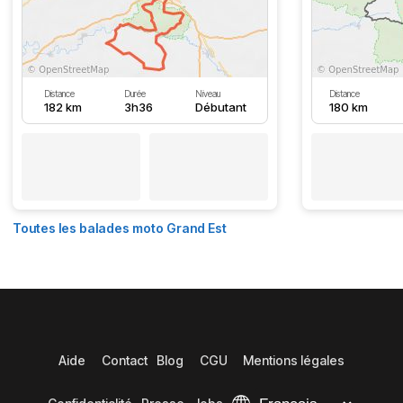
Distance
Durée
Niveau
Distance
182 km
3h36
Débutant
180 km
Toutes les balades moto Grand Est
Aide
Contact
Blog
CGU
Mentions légales