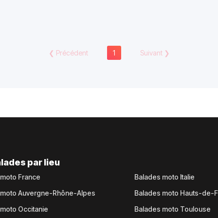
❮
Précédent
1
Suivant
❯
lades par lieu
 moto France
Balades moto Italie
 moto Auvergne-Rhône-Alpes
Balades moto Hauts-de-
moto Occitanie
Balades moto Toulouse