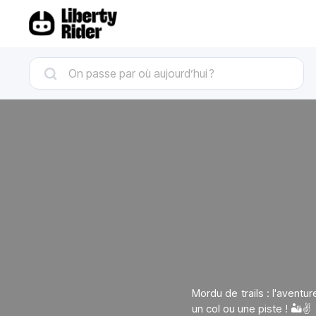
Mordu de trails : l'avent
un col ou une piste ! 🏜️✌️