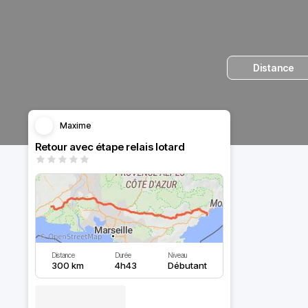
Distance
Maxime
Retour avec étape relais lotard
Distance
Durée
Niveau
300 km
4h43
Débutant