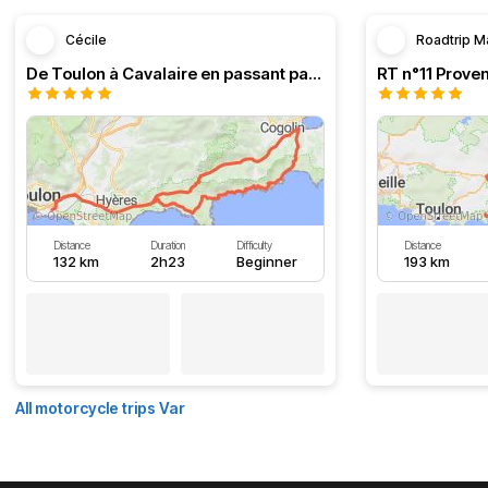
Cécile
Roadtrip M
De Toulon à Cavalaire en passant par la côte
Distance
Duration
Difficulty
Distance
132 km
2h23
Beginner
193 km
All motorcycle trips Var